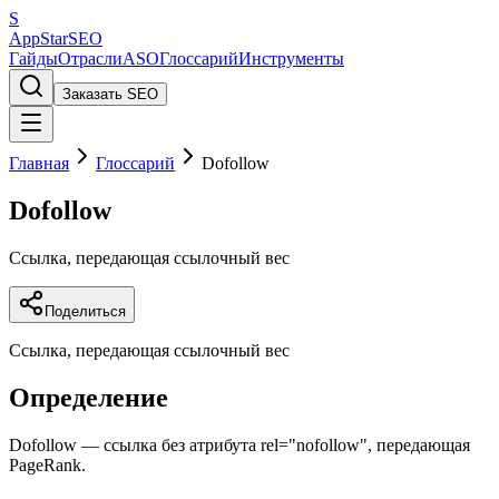
S
AppStar
SEO
Гайды
Отрасли
ASO
Глоссарий
Инструменты
Заказать SEO
Главная
Глоссарий
Dofollow
Dofollow
Ссылка, передающая ссылочный вес
Поделиться
Ссылка, передающая ссылочный вес
Определение
Dofollow — ссылка без атрибута rel="nofollow", передающая
PageRank.