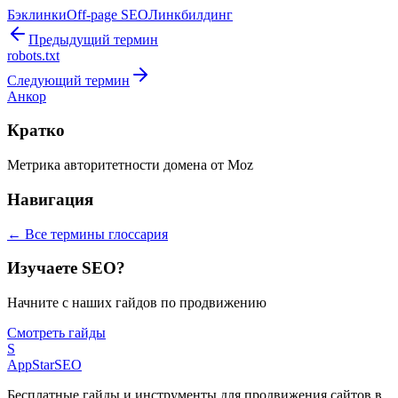
Бэклинки
Off-page SEO
Линкбилдинг
Предыдущий термин
robots.txt
Следующий термин
Анкор
Кратко
Метрика авторитетности домена от Moz
Навигация
← Все термины глоссария
Изучаете SEO?
Начните с наших гайдов по продвижению
Смотреть гайды
S
AppStar
SEO
Бесплатные гайды и инструменты для продвижения сайтов в