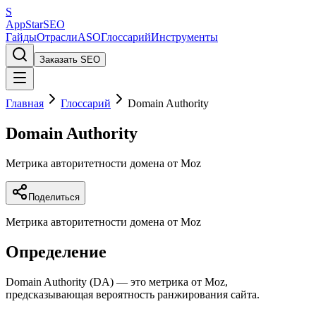
S
AppStar
SEO
Гайды
Отрасли
ASO
Глоссарий
Инструменты
Заказать SEO
Главная
Глоссарий
Domain Authority
Domain Authority
Метрика авторитетности домена от Moz
Поделиться
Метрика авторитетности домена от Moz
Определение
Domain Authority (DA) — это метрика от Moz,
предсказывающая вероятность ранжирования сайта.