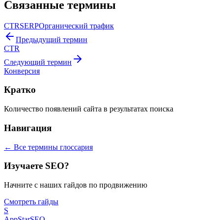
Связанные термины
CTR
SERP
Органический трафик
Предыдущий термин
CTR
Следующий термин
Конверсия
Кратко
Количество появлений сайта в результатах поиска
Навигация
← Все термины глоссария
Изучаете SEO?
Начните с наших гайдов по продвижению
Смотреть гайды
S
AppStar
SEO