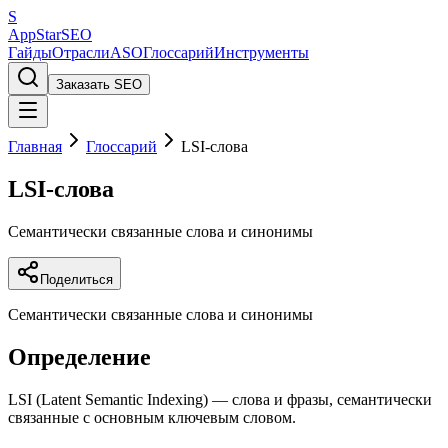
S
AppStar
SEO
Гайды
Отрасли
ASO
Глоссарий
Инструменты
Заказать SEO
Главная
Глоссарий
LSI-слова
LSI-слова
Семантически связанные слова и синонимы
Поделиться
Семантически связанные слова и синонимы
Определение
LSI (Latent Semantic Indexing) — слова и фразы, семантически
связанные с основным ключевым словом.