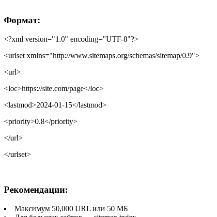
Формат:
<?xml version="1.0" encoding="UTF-8"?>
<urlset xmlns="http://www.sitemaps.org/schemas/sitemap/0.9">
<url>
<loc>https://site.com/page</loc>
<lastmod>2024-01-15</lastmod>
<priority>0.8</priority>
</url>
</urlset>
Рекомендации:
Максимум 50,000 URL или 50 МБ