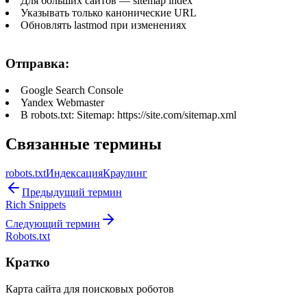
Для больших сайтов — sitemap index
Указывать только канонические URL
Обновлять lastmod при изменениях
Отправка:
Google Search Console
Yandex Webmaster
В robots.txt: Sitemap: https://site.com/sitemap.xml
Связанные термины
robots.txt
Индексация
Краулинг
Предыдущий термин
Rich Snippets
Следующий термин
Robots.txt
Кратко
Карта сайта для поисковых роботов