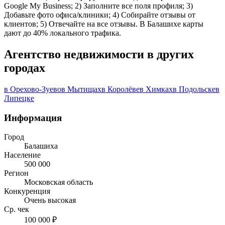
Google My Business; 2) Заполните все поля профиля; 3)
Добавьте фото офиса/клиники; 4) Собирайте отзывы от
клиентов; 5) Отвечайте на все отзывы. В Балашихе карты
дают до 40% локального трафика.
Агентство недвижимости в других
городах
в Орехово-Зуево
в Мытищах
в Королёве
в Химках
в Подольске
в
Липецке
Информация
Город
Балашиха
Население
500 000
Регион
Московская область
Конкуренция
Очень высокая
Ср. чек
100 000 ₽