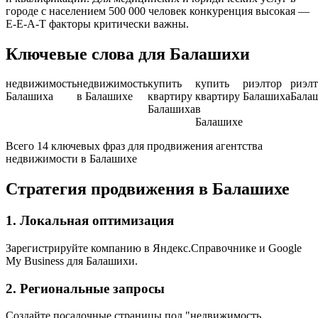
городе с населением 500 000 человек конкуренция высокая —
E-E-A-T факторы критически важны.
Ключевые слова для Балашихи
недвижимость
недвижимость
купить
купить
риэлтор
риэлт
Балашиха
в Балашихе
квартиру
квартиру
Балашиха
Бала
Балашиха
в
Балашихе
Всего 14 ключевых фраз для продвижения агентства
недвижимости в Балашихе
Стратегия продвижения в Балашихе
1. Локальная оптимизация
Зарегистрируйте компанию в Яндекс.Справочнике и Google
My Business для Балашихи.
2. Региональные запросы
Создайте посадочные страницы под "недвижимость