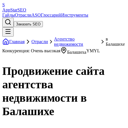
S
AppStar
SEO
Гайды
Отрасли
ASO
Глоссарий
Инструменты
Заказать SEO
Агентство
в
Главная
Отрасли
недвижимости
Балашихе
Конкуренция: Очень высокая
YMYL
Балашиха
Продвижение сайта
агентства
недвижимости в
Балашихе