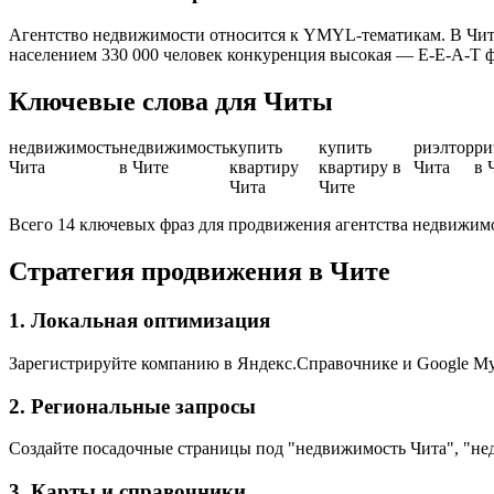
Агентство недвижимости относится к YMYL-тематикам. В Чите
населением 330 000 человек конкуренция высокая — E-E-A-T 
Ключевые слова для Читы
недвижимость
недвижимость
купить
купить
риэлтор
ри
Чита
в Чите
квартиру
квартиру в
Чита
в 
Чита
Чите
Всего 14 ключевых фраз для продвижения агентства недвижим
Стратегия продвижения в Чите
1. Локальная оптимизация
Зарегистрируйте компанию в Яндекс.Справочнике и Google My 
2. Региональные запросы
Создайте посадочные страницы под "недвижимость Чита", "не
3. Карты и справочники