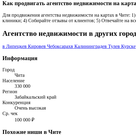
Как продвигать агентство недвижимости на карта
Для продвижения агентства недвижимости на картах в Чите: 1) 
клиники; 4) Собирайте отзывы от клиентов; 5) Отвечайте на в
Агентство недвижимости в других горо
в Липецке
в Кирове
в Чебоксарах
в Калининграде
в Туле
в Курске
Информация
Город
Чита
Население
330 000
Регион
Забайкальский край
Конкуренция
Очень высокая
Ср. чек
100 000 ₽
Похожие ниши в Чите