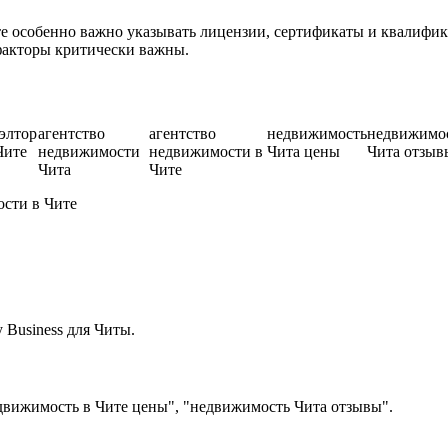
 особенно важно указывать лицензии, сертификаты и квалифика
факторы критически важны.
элтор
агентство
агентство
недвижимость
недвижимо
Чите
недвижимости
недвижимости в
Чита цены
Чита отзыв
Чита
Чите
ости в Чите
Business для Читы.
движимость в Чите цены", "недвижимость Чита отзывы".