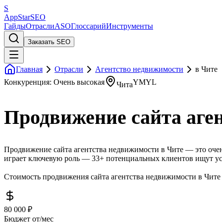
S
AppStar
SEO
Гайды
Отрасли
ASO
Глоссарий
Инструменты
Заказать SEO
Главная
Отрасли
Агентство недвижимости
в Чите
Конкуренция: Очень высокая
YMYL
Чита
Продвижение сайта аге
Продвижение сайта агентства недвижимости в Чите — это очен
играет ключевую роль — 33+ потенциальных клиентов ищут ус
Стоимость продвижения сайта агентства недвижимости в Чите 
80 000 ₽
Бюджет от/мес