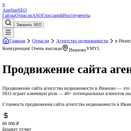
S
AppStar
SEO
Гайды
Отрасли
ASO
Глоссарий
Инструменты
Заказать SEO
Главная
Отрасли
Агентство недвижимости
в Иван
Конкуренция: Очень высокая
YMYL
Иваново
Продвижение сайта аге
Продвижение сайта агентства недвижимости в Иваново — это о
SEO играет ключевую роль — 40+ потенциальных клиентов ищу
Стоимость продвижения сайта агентства недвижимости в Ивано
80 000 ₽
Бюджет от/мес