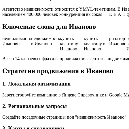
Агентство недвижимости относится к YMYL-тематикам. В Иван
населением 400 000 человек конкуренция высокая — E-E-A-T 
Ключевые слова для Иваново
недвижимость
недвижимость
купить
купить
риэлтор
р
Иваново
в Иваново
квартиру
квартиру в
Иваново
в
Иваново
Иваново
И
Всего 14 ключевых фраз для продвижения агентства недвижим
Стратегия продвижения в Иваново
1. Локальная оптимизация
Зарегистрируйте компанию в Яндекс.Справочнике и Google My 
2. Региональные запросы
Создайте посадочные страницы под "недвижимость Иваново",
3. Карты и справочники