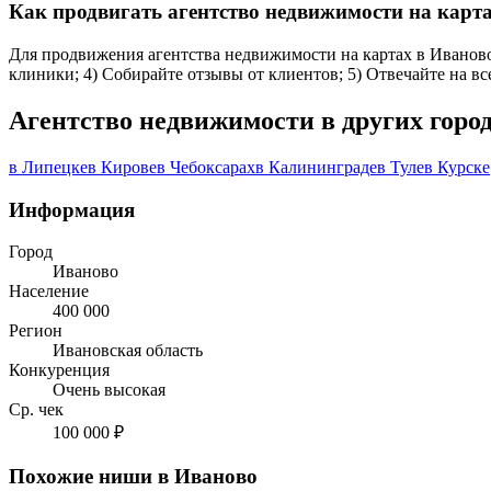
Как продвигать агентство недвижимости на карт
Для продвижения агентства недвижимости на картах в Иваново:
клиники; 4) Собирайте отзывы от клиентов; 5) Отвечайте на в
Агентство недвижимости в других горо
в Липецке
в Кирове
в Чебоксарах
в Калининграде
в Туле
в Курске
Информация
Город
Иваново
Население
400 000
Регион
Ивановская область
Конкуренция
Очень высокая
Ср. чек
100 000 ₽
Похожие ниши в Иваново