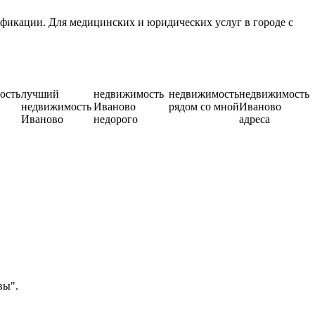
фикации. Для медицинских и юридических услуг в городе с
ость
лучший
недвижимость
недвижимость
недвижимость
недвижимость
Иваново
рядом со мной
Иваново
Иваново
недорого
адреса
вы".