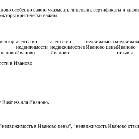
ово особенно важно указывать лицензии, сертификаты и квали
факторы критически важны.
иэлтор
агентство
агентство
недвижимость
недвижим
недвижимости
недвижимости в
Иваново цены
Иваново
ваново
Иваново
Иваново
отзывы
ости в Иваново
Business для Иваново.
 "недвижимость в Иваново цены", "недвижимость Иваново отзы