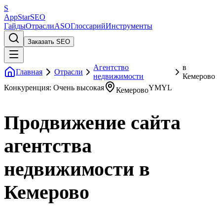
S
AppStar
SEO
Гайды
Отрасли
ASO
Глоссарий
Инструменты
Заказать SEO
Агентство
в
Главная
Отрасли
недвижимости
Кемерово
Конкуренция: Очень высокая
YMYL
Кемерово
Продвижение сайта
агентства
недвижимости в
Кемерово