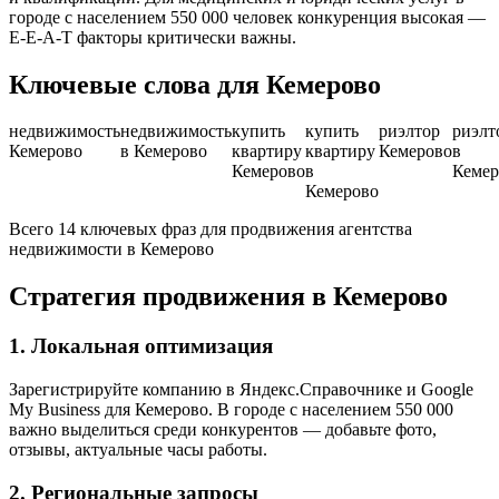
городе с населением 550 000 человек конкуренция высокая —
E-E-A-T факторы критически важны.
Ключевые слова для Кемерово
недвижимость
недвижимость
купить
купить
риэлтор
риэлт
Кемерово
в Кемерово
квартиру
квартиру
Кемерово
в
Кемерово
в
Кемер
Кемерово
Всего 14 ключевых фраз для продвижения агентства
недвижимости в Кемерово
Стратегия продвижения в Кемерово
1. Локальная оптимизация
Зарегистрируйте компанию в Яндекс.Справочнике и Google
My Business для Кемерово. В городе с населением 550 000
важно выделиться среди конкурентов — добавьте фото,
отзывы, актуальные часы работы.
2. Региональные запросы