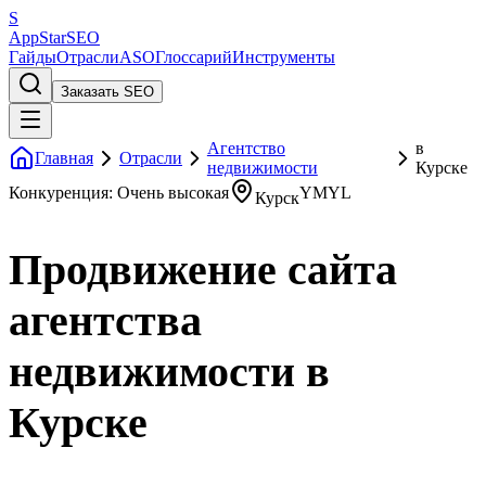
S
AppStar
SEO
Гайды
Отрасли
ASO
Глоссарий
Инструменты
Заказать SEO
Агентство
в
Главная
Отрасли
недвижимости
Курске
Конкуренция: Очень высокая
YMYL
Курск
Продвижение сайта
агентства
недвижимости в
Курске