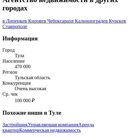
городах
в Липецке
в Кирове
в Чебоксарах
в Калининграде
в Курске
в
Ставрополе
Информация
Город
Тула
Население
470 000
Регион
Тульская область
Конкуренция
Очень высокая
Ср. чек
100 000 ₽
Похожие ниши в Туле
Застройщик
Управляющая компания
Аренда
квартир
Коммерческая недвижимость