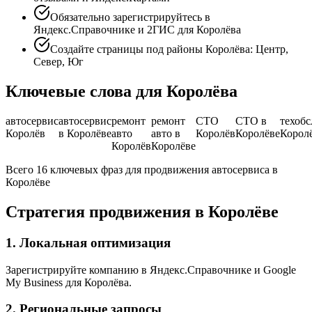
Обязательно зарегистрируйтесь в
Яндекс.Справочнике и 2ГИС для Королёва
Создайте страницы под районы Королёва: Центр,
Север, Юг
Ключевые слова для Королёва
автосервис
автосервис
ремонт
ремонт
СТО
СТО в
техоб
Королёв
в Королёве
авто
авто в
Королёв
Королёве
Корол
Королёв
Королёве
Всего 16 ключевых фраз для продвижения автосервиса в
Королёве
Стратегия продвижения в Королёве
1. Локальная оптимизация
Зарегистрируйте компанию в Яндекс.Справочнике и Google
My Business для Королёва.
2. Региональные запросы