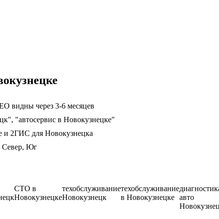
вокузнецке
EO видны через 3-6 месяцев
цк", "автосервис в Новокузнецке"
е и 2ГИС для Новокузнецка
 Север, Юг
СТО в
техобслуживание
техобслуживание
диагностик
нецк
Новокузнецке
Новокузнецк
в Новокузнецке
авто
Новокузне