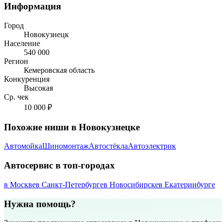
Информация
Город
Новокузнецк
Население
540 000
Регион
Кемеровская область
Конкуренция
Высокая
Ср. чек
10 000 ₽
Похожие ниши в Новокузнецке
Автомойка
Шиномонтаж
Автостёкла
Автоэлектрик
Автосервис в топ-городах
в Москве
в Санкт-Петербурге
в Новосибирске
в Екатеринбурге
Нужна помощь?