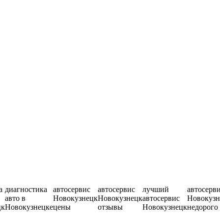
а
диагностика
автосервис
автосервис
лучший
автосерв
авто в
Новокузнецк
Новокузнецк
автосервис
Новокузн
цк
Новокузнецке
цены
отзывы
Новокузнецк
недорого