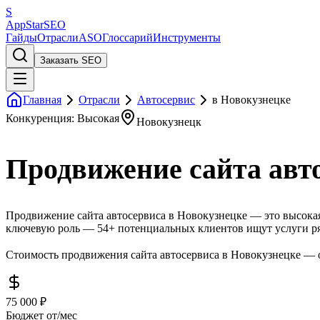
S
AppStar
SEO
Гайды
Отрасли
ASO
Глоссарий
Инструменты
Заказать SEO
Главная
Отрасли
Автосервис
в Новокузнецке
Конкуренция: Высокая
Новокузнецк
Продвижение сайта авт
Продвижение сайта автосервиса в Новокузнецке — это высокая
ключевую роль — 54+ потенциальных клиентов ищут услуги ря
Стоимость продвижения сайта автосервиса в Новокузнецке — о
75 000 ₽
Бюджет от/мес