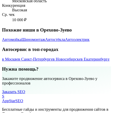
Московская область
Конкуренция
Высокая
Ср. чек
10 000 ₽
Похожие ниши в Орехово-Зуево
Автомойка
Шиномонтаж
Автостёкла
Автоэлектрик
Автосервис в топ-городах
в Москве
в Санкт-Петербурге
в Новосибирске
в Екатеринбурге
Нужна помощь?
Закажите продвижение автосервиса в Орехово-Зуево у
профессионалов
Заказать SEO
S
AppStar
SEO
Бесплатные гайды и инструменты для продвижения сайтов в