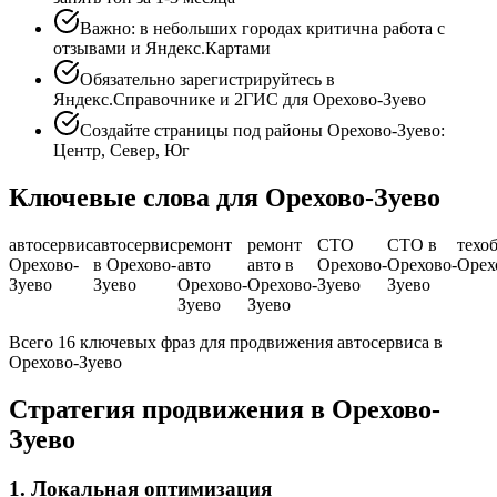
Важно: в небольших городах критична работа с
отзывами и Яндекс.Картами
Обязательно зарегистрируйтесь в
Яндекс.Справочнике и 2ГИС для Орехово-Зуево
Создайте страницы под районы Орехово-Зуево:
Центр, Север, Юг
Ключевые слова для Орехово-Зуево
автосервис
автосервис
ремонт
ремонт
СТО
СТО в
техо
Орехово-
в Орехово-
авто
авто в
Орехово-
Орехово-
Орех
Зуево
Зуево
Орехово-
Орехово-
Зуево
Зуево
Зуево
Зуево
Всего 16 ключевых фраз для продвижения автосервиса в
Орехово-Зуево
Стратегия продвижения в Орехово-
Зуево
1. Локальная оптимизация