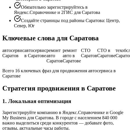
Обязательно зарегистрируйтесь в
Яндекс.Справочнике и 2ГИС для Саратова
Создайте страницы под районы Саратова: Центр,
Север, Юг
Ключевые слова для Саратова
автосервис
автосервис
ремонт
ремонт
СТО
СТО в
техобс
Саратов
в Саратове
авто
авто в
Саратов
Саратове
Сарато
Саратов
Саратове
Всего 16 ключевых фраз для продвижения автосервиса в
Саратове
Стратегия продвижения в Саратове
1. Локальная оптимизация
Зарегистрируйте компанию в Яндекс.Справочнике и Google
My Business для Саратова. В городе с населением 840 000
важно выделиться среди конкурентов — добавьте фото,
отзывы, актуальные часы работы.