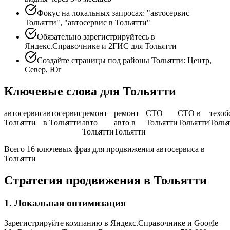
Фокус на локальных запросах: "автосервис
Тольятти", "автосервис в Тольятти"
Обязательно зарегистрируйтесь в
Яндекс.Справочнике и 2ГИС для Тольятти
Создайте страницы под районы Тольятти: Центр,
Север, Юг
Ключевые слова для Тольятти
автосервис
автосервис
ремонт
ремонт
СТО
СТО в
техоб
Тольятти
в Тольятти
авто
авто в
Тольятти
Тольятти
Толья
Тольятти
Тольятти
Всего 16 ключевых фраз для продвижения автосервиса в
Тольятти
Стратегия продвижения в Тольятти
1. Локальная оптимизация
Зарегистрируйте компанию в Яндекс.Справочнике и Google