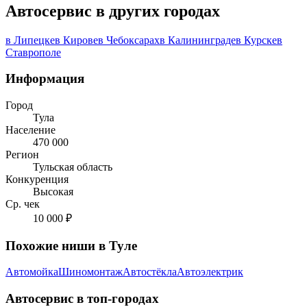
Автосервис в других городах
в Липецке
в Кирове
в Чебоксарах
в Калининграде
в Курске
в
Ставрополе
Информация
Город
Тула
Население
470 000
Регион
Тульская область
Конкуренция
Высокая
Ср. чек
10 000 ₽
Похожие ниши в Туле
Автомойка
Шиномонтаж
Автостёкла
Автоэлектрик
Автосервис в топ-городах