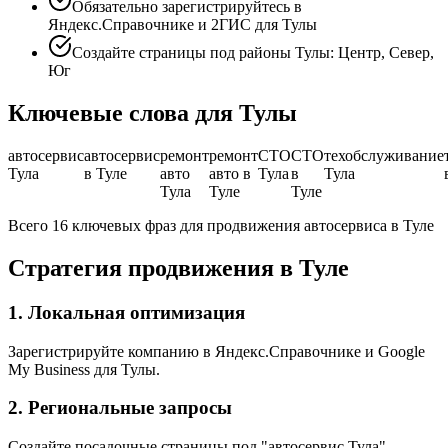
Обязательно зарегистрируйтесь в
Яндекс.Справочнике и 2ГИС для Тулы
Создайте страницы под районы Тулы: Центр, Север,
Юг
Ключевые слова для Тулы
автосервис
автосервис
ремонт
ремонт
СТО
СТО
техобслуживание
Тула
в Туле
авто
авто в
Тула
в
Тула
Тула
Туле
Туле
Всего 16 ключевых фраз для продвижения автосервиса в Туле
Стратегия продвижения в Туле
1. Локальная оптимизация
Зарегистрируйте компанию в Яндекс.Справочнике и Google
My Business для Тулы.
2. Региональные запросы
Создайте посадочные страницы под "автосервис Тула",