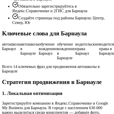
Обязательно зарегистрируйтесь в
Яндекс.Справочнике и 2ГИС для Барнаула
Создайте страницы под районы Барнаула: Центр,
Север, Юг
Ключевые слова для Барнаула
автошкола
автошкола
обучение
обучение
водительские
водител
Барнаул
в
вождению
вождению
права
права в
Барнауле
Барнаул
в
Барнаул
Барнаул
Барнауле
Всего 14 ключевых фраз для продвижения автошколы в
Барнауле
Стратегия продвижения в Барнауле
1. Локальная оптимизация
Зарегистрируйте компанию в Яндекс.Справочнике и Google
My Business для Барнаула. В городе с населением 630 000
важно выделиться среди конкурентов — добавьте фото,