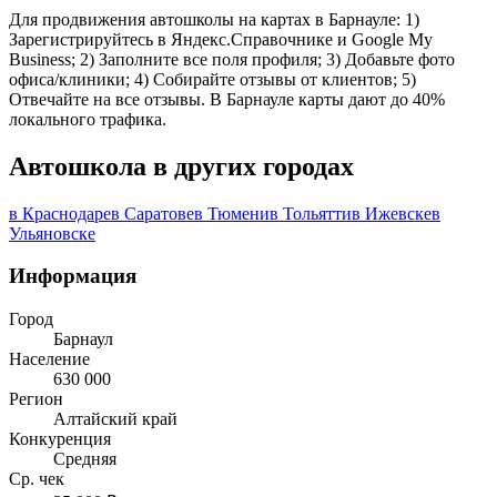
Для продвижения автошколы на картах в Барнауле: 1)
Зарегистрируйтесь в Яндекс.Справочнике и Google My
Business; 2) Заполните все поля профиля; 3) Добавьте фото
офиса/клиники; 4) Собирайте отзывы от клиентов; 5)
Отвечайте на все отзывы. В Барнауле карты дают до 40%
локального трафика.
Автошкола в других городах
в Краснодаре
в Саратове
в Тюмени
в Тольятти
в Ижевске
в
Ульяновске
Информация
Город
Барнаул
Население
630 000
Регион
Алтайский край
Конкуренция
Средняя
Ср. чек