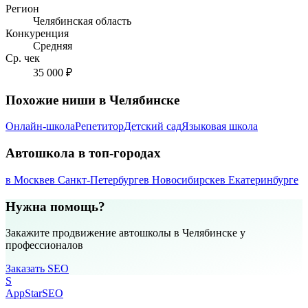
Регион
Челябинская область
Конкуренция
Средняя
Ср. чек
35 000 ₽
Похожие ниши в Челябинске
Онлайн-школа
Репетитор
Детский сад
Языковая школа
Автошкола в топ-городах
в Москве
в Санкт-Петербурге
в Новосибирске
в Екатеринбурге
Нужна помощь?
Закажите продвижение автошколы в Челябинске у
профессионалов
Заказать SEO
S
AppStar
SEO