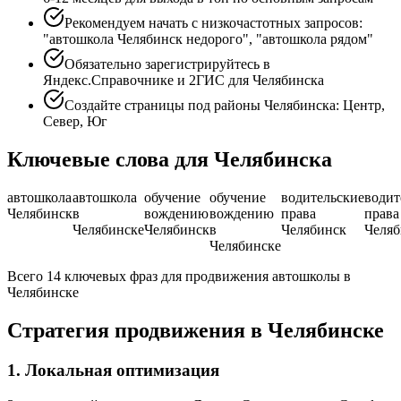
Рекомендуем начать с низкочастотных запросов:
"автошкола Челябинск недорого", "автошкола рядом"
Обязательно зарегистрируйтесь в
Яндекс.Справочнике и 2ГИС для Челябинска
Создайте страницы под районы Челябинска: Центр,
Север, Юг
Ключевые слова для Челябинска
автошкола
автошкола
обучение
обучение
водительские
водит
Челябинск
в
вождению
вождению
права
права
Челябинске
Челябинск
в
Челябинск
Челяб
Челябинске
Всего 14 ключевых фраз для продвижения автошколы в
Челябинске
Стратегия продвижения в Челябинске
1. Локальная оптимизация