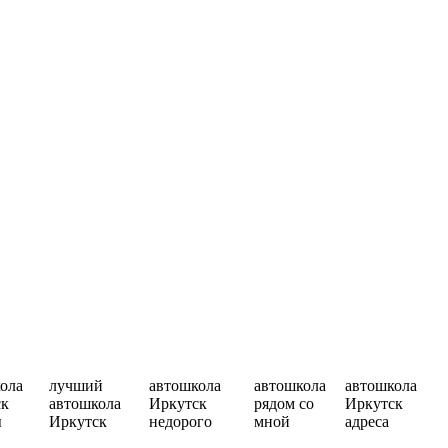
ола
лучший
автошкола
автошкола
автошкола
ск
автошкола
Иркутск
рядом со
Иркутск
ы
Иркутск
недорого
мной
адреса