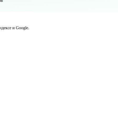
ов
дексе и Google.