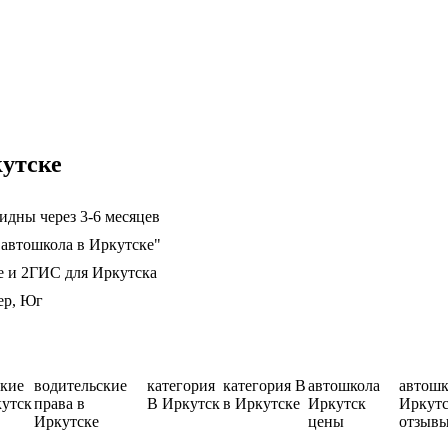
утске
идны через 3-6 месяцев
"автошкола в Иркутске"
е и 2ГИС для Иркутска
ер, Юг
ские
водительские
категория
категория B
автошкола
автошк
кутск
права в
B Иркутск
в Иркутске
Иркутск
Иркут
Иркутске
цены
отзыв