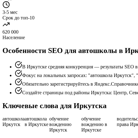
3-5 мес
Срок до топ-10
620 000
Население
Особенности SEO для автошколы в Ирк
В Иркутске средняя конкуренция — результаты SEO в
Фокус на локальных запросах: "автошкола Иркутск", 
Обязательно зарегистрируйтесь в Яндекс.Справочник
Создайте страницы под районы Иркутска: Центр, Сев
Ключевые слова для Иркутска
автошкола
автошкола
обучение
обучение
водитель
Иркутск
в Иркутске
вождению
вождению в
права Ир
Иркутск
Иркутске