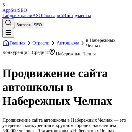
S
AppStar
SEO
Гайды
Отрасли
ASO
Глоссарий
Инструменты
Заказать SEO
в Набережных
Главная
Отрасли
Автошкола
Челнах
Конкуренция: Средняя
Набережные Челны
Продвижение сайта
автошколы в
Набережных Челнах
Продвижение сайта автошколы в Набережных Челнах — это
умеренная конкуренция в крупном городе с населением
530 000 человек. Для автошколы в Набережных Челнах