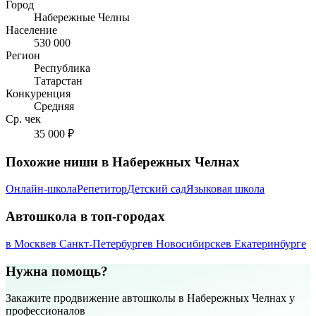
Город
Набережные Челны
Население
530 000
Регион
Республика
Татарстан
Конкуренция
Средняя
Ср. чек
35 000 ₽
Похожие ниши в Набережных Челнах
Онлайн-школа
Репетитор
Детский сад
Языковая школа
Автошкола в топ-городах
в Москве
в Санкт-Петербурге
в Новосибирске
в Екатеринбурге
Нужна помощь?
Закажите продвижение автошколы в Набережных Челнах у
профессионалов