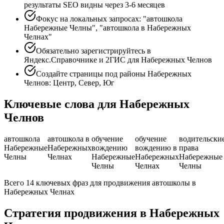
результаты SEO видны через 3-6 месяцев
Фокус на локальных запросах: "автошкола
Набережные Челны", "автошкола в Набережных
Челнах"
Обязательно зарегистрируйтесь в
Яндекс.Справочнике и 2ГИС для Набережных Челнов
Создайте страницы под районы Набережных
Челнов: Центр, Север, Юг
Ключевые слова для Набережных
Челнов
автошкола
автошкола в
обучение
обучение
водительски
Набережные
Набережных
вождению
вождению в
права
Челны
Челнах
Набережные
Набережных
Набережные
Челны
Челнах
Челны
Всего 14 ключевых фраз для продвижения автошколы в
Набережных Челнах
Стратегия продвижения в Набережных