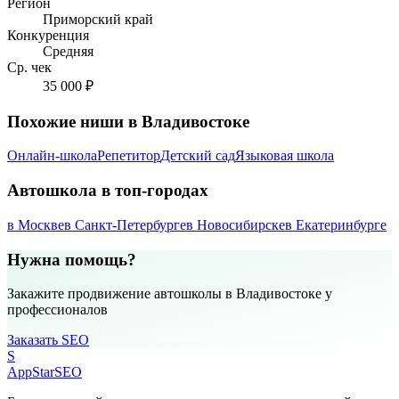
Регион
Приморский край
Конкуренция
Средняя
Ср. чек
35 000 ₽
Похожие ниши в Владивостоке
Онлайн-школа
Репетитор
Детский сад
Языковая школа
Автошкола в топ-городах
в Москве
в Санкт-Петербурге
в Новосибирске
в Екатеринбурге
Нужна помощь?
Закажите продвижение автошколы в Владивостоке у
профессионалов
Заказать SEO
S
AppStar
SEO