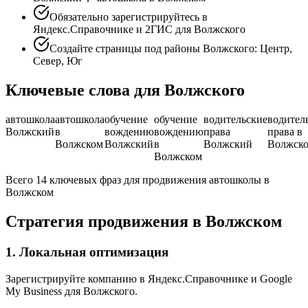
Обязательно зарегистрируйтесь в
Яндекс.Справочнике и 2ГИС для Волжского
Создайте страницы под районы Волжского: Центр,
Север, Юг
Ключевые слова для Волжского
автошкола
автошкола
обучение
обучение
водительские
водител
Волжский
в
вождению
вождению
права
права в
Волжском
Волжский
в
Волжский
Волжск
Волжском
Всего 14 ключевых фраз для продвижения автошколы в
Волжском
Стратегия продвижения в Волжском
1. Локальная оптимизация
Зарегистрируйте компанию в Яндекс.Справочнике и Google
My Business для Волжского.