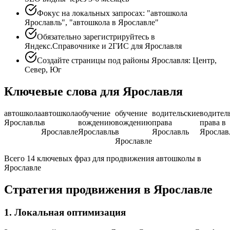
Фокус на локальных запросах: "автошкола
Ярославль", "автошкола в Ярославле"
Обязательно зарегистрируйтесь в
Яндекс.Справочнике и 2ГИС для Ярославля
Создайте страницы под районы Ярославля: Центр,
Север, Юг
Ключевые слова для Ярославля
автошкола
автошкола
обучение
обучение
водительские
водител
Ярославль
в
вождению
вождению
права
права в
Ярославле
Ярославль
в
Ярославль
Ярослав
Ярославле
Всего 14 ключевых фраз для продвижения автошколы в
Ярославле
Стратегия продвижения в Ярославле
1. Локальная оптимизация