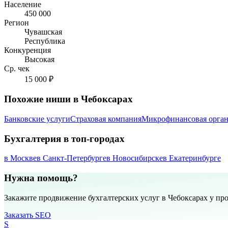
Население
450 000
Регион
Чувашская
Республика
Конкуренция
Высокая
Ср. чек
15 000 ₽
Похожие ниши в Чебоксарах
Банковские услуги
Страховая компания
Микрофинансовая орган
Бухгалтерия в топ-городах
в Москве
в Санкт-Петербурге
в Новосибирске
в Екатеринбурге
Нужна помощь?
Закажите продвижение бухгалтерских услуг в Чебоксарах у пр
Заказать SEO
S