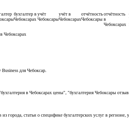
галтер
бухгалтер в
учёт
учёт в
отчётность
отчётность
оксары
Чебоксарах
Чебоксары
Чебоксарах
Чебоксары
в
Чебоксарах
 в Чебоксарах
Business для Чебоксар.
бухгалтерия в Чебоксарах цены", "бухгалтерия Чебоксары отзыв
в из города, статьи о специфике бухгалтерских услуг в регионе