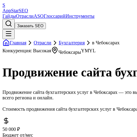
S
AppStar
SEO
Гайды
Отрасли
ASO
Глоссарий
Инструменты
Заказать SEO
Главная
Отрасли
Бухгалтерия
в Чебоксарах
Конкуренция: Высокая
YMYL
Чебоксары
Продвижение сайта бухг
Продвижение сайта бухгалтерских услуг в Чебоксарах — это вы
всего региона и онлайн.
Стоимость продвижения сайта бухгалтерских услуг в Чебоксара
50 000 ₽
Бюджет от/мес