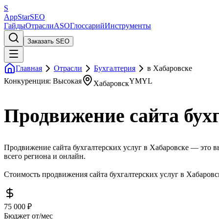
S
AppStar
SEO
Гайды
Отрасли
ASO
Глоссарий
Инструменты
Заказать SEO
Главная
Отрасли
Бухгалтерия
в Хабаровске
Конкуренция: Высокая
YMYL
Хабаровск
Продвижение сайта бухг
Продвижение сайта бухгалтерских услуг в Хабаровске — это вы
всего региона и онлайн.
Стоимость продвижения сайта бухгалтерских услуг в Хабаровск
75 000 ₽
Бюджет от/мес