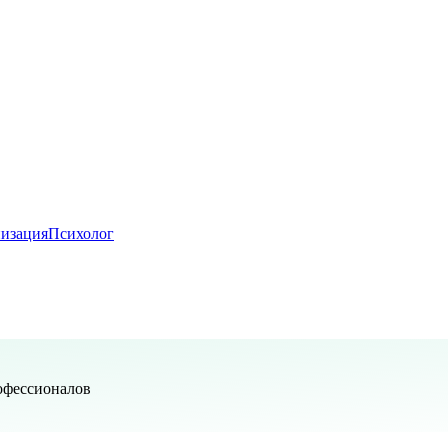
изация
Психолог
офессионалов