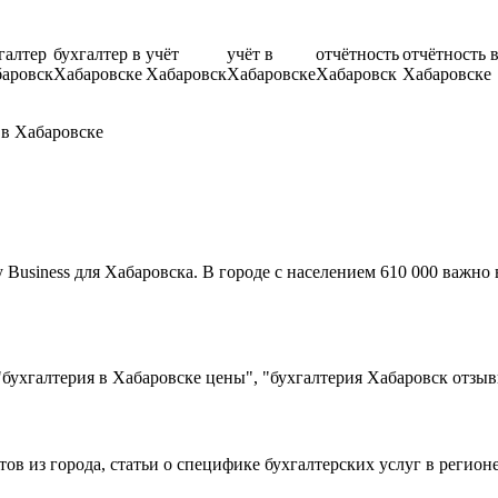
галтер
бухгалтер в
учёт
учёт в
отчётность
отчётность 
аровск
Хабаровске
Хабаровск
Хабаровске
Хабаровск
Хабаровске
 в Хабаровске
usiness для Хабаровска. В городе с населением 610 000 важно 
бухгалтерия в Хабаровске цены", "бухгалтерия Хабаровск отзыв
тов из города, статьи о специфике бухгалтерских услуг в регио