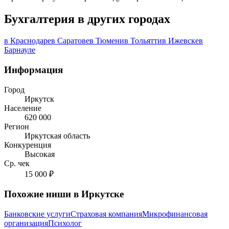
Бухгалтерия в других городах
в Краснодаре
в Саратове
в Тюмени
в Тольятти
в Ижевске
в
Барнауле
Информация
Город
Иркутск
Население
620 000
Регион
Иркутская область
Конкуренция
Высокая
Ср. чек
15 000 ₽
Похожие ниши в Иркутске
Банковские услуги
Страховая компания
Микрофинансовая
организация
Психолог