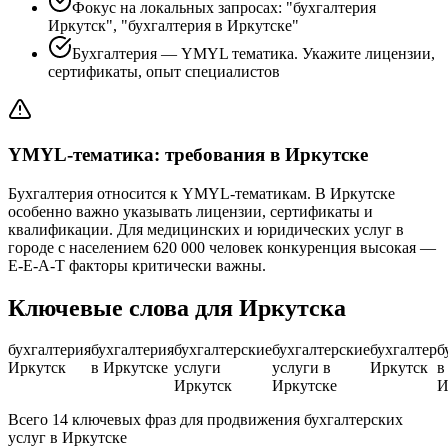
Фокус на локальных запросах: "бухгалтерия
Иркутск", "бухгалтерия в Иркутске"
Бухгалтерия — YMYL тематика. Укажите лицензии,
сертификаты, опыт специалистов
YMYL-тематика: требования в Иркутске
Бухгалтерия относится к YMYL-тематикам. В Иркутске
особенно важно указывать лицензии, сертификаты и
квалификации. Для медицинских и юридических услуг в
городе с населением 620 000 человек конкуренция высокая —
E-E-A-T факторы критически важны.
Ключевые слова для Иркутска
бухгалтерия
бухгалтерия
бухгалтерские
бухгалтерские
бухгалтер
б
Иркутск
в Иркутске
услуги
услуги в
Иркутск
в
Иркутск
Иркутске
И
Всего 14 ключевых фраз для продвижения бухгалтерских
услуг в Иркутске