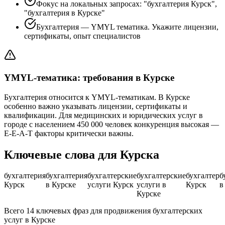
Фокус на локальных запросах: "бухгалтерия Курск",
"бухгалтерия в Курске"
Бухгалтерия — YMYL тематика. Укажите лицензии,
сертификаты, опыт специалистов
YMYL-тематика: требования в Курске
Бухгалтерия относится к YMYL-тематикам. В Курске
особенно важно указывать лицензии, сертификаты и
квалификации. Для медицинских и юридических услуг в
городе с населением 450 000 человек конкуренция высокая —
E-E-A-T факторы критически важны.
Ключевые слова для Курска
бухгалтерия
бухгалтерия
бухгалтерские
бухгалтерские
бухгалтер
б
Курск
в Курске
услуги Курск
услуги в
Курск
в
Курске
Всего 14 ключевых фраз для продвижения бухгалтерских
услуг в Курске