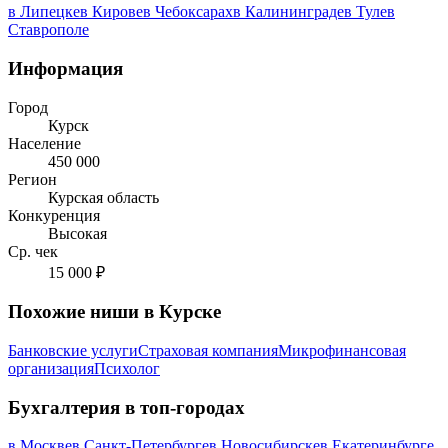
в Липецке
в Кирове
в Чебоксарах
в Калининграде
в Туле
в
Ставрополе
Информация
Город
Курск
Население
450 000
Регион
Курская область
Конкуренция
Высокая
Ср. чек
15 000 ₽
Похожие ниши в Курске
Банковские услуги
Страховая компания
Микрофинансовая
организация
Психолог
Бухгалтерия в топ-городах
в Москве
в Санкт-Петербурге
в Новосибирске
в Екатеринбурге