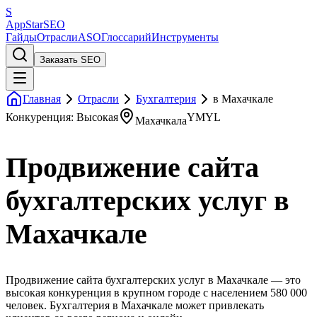
S
AppStar
SEO
Гайды
Отрасли
ASO
Глоссарий
Инструменты
Заказать SEO
Главная
Отрасли
Бухгалтерия
в Махачкале
Конкуренция: Высокая
YMYL
Махачкала
Продвижение сайта
бухгалтерских услуг в
Махачкале
Продвижение сайта бухгалтерских услуг в Махачкале — это
высокая конкуренция в крупном городе с населением 580 000
человек. Бухгалтерия в Махачкале может привлекать