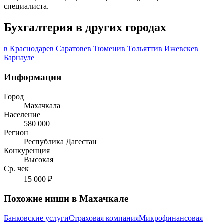
специалиста.
Бухгалтерия в других городах
в Краснодаре
в Саратове
в Тюмени
в Тольятти
в Ижевске
в
Барнауле
Информация
Город
Махачкала
Население
580 000
Регион
Республика Дагестан
Конкуренция
Высокая
Ср. чек
15 000 ₽
Похожие ниши в Махачкале
Банковские услуги
Страховая компания
Микрофинансовая