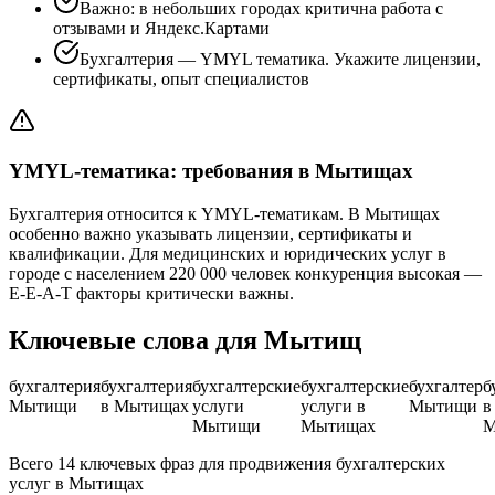
Важно: в небольших городах критична работа с
отзывами и Яндекс.Картами
Бухгалтерия — YMYL тематика. Укажите лицензии,
сертификаты, опыт специалистов
YMYL-тематика: требования в Мытищах
Бухгалтерия относится к YMYL-тематикам. В Мытищах
особенно важно указывать лицензии, сертификаты и
квалификации. Для медицинских и юридических услуг в
городе с населением 220 000 человек конкуренция высокая —
E-E-A-T факторы критически важны.
Ключевые слова для Мытищ
бухгалтерия
бухгалтерия
бухгалтерские
бухгалтерские
бухгалтер
б
Мытищи
в Мытищах
услуги
услуги в
Мытищи
в
Мытищи
Мытищах
М
Всего 14 ключевых фраз для продвижения бухгалтерских
услуг в Мытищах