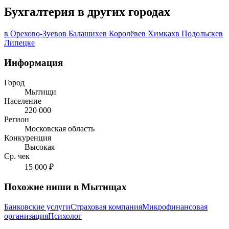
Бухгалтерия в других городах
в Орехово-Зуево
в Балашихе
в Королёве
в Химках
в Подольске
в
Липецке
Информация
Город
Мытищи
Население
220 000
Регион
Московская область
Конкуренция
Высокая
Ср. чек
15 000 ₽
Похожие ниши в Мытищах
Банковские услуги
Страховая компания
Микрофинансовая
организация
Психолог