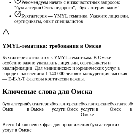
Рекомендуем начать с низкочастотных запросов:
"бухгалтерия Омск недорого", "бухгалтерия рядом"
Бухгалтерия — YMYL тематика. Укажите лицензии,
сертификаты, опыт специалистов
YMYL-тематика: требования в Омске
Бухгалтерия относится к YMYL-тематикам. В Омске
особенно важно указывать лицензии, сертификаты и
квалификации. Для медицинских и юридических услуг в
городе с населением 1 140 000 человек конкуренция высокая
— E-E-A-T факторы критически важны.
Ключевые слова для Омска
бухгалтерия
бухгалтерия
бухгалтерские
бухгалтерские
бухгалтер
б
Омск
в Омске
услуги Омск
услуги в
Омск
в
Омске
Всего 14 ключевых фраз для продвижения бухгалтерских
услуг в Омске