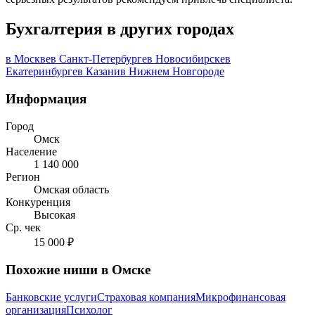
Бухгалтерия в других городах
в Москве
в Санкт-Петербурге
в Новосибирске
в
Екатеринбурге
в Казани
в Нижнем Новгороде
Информация
Город
Омск
Население
1 140 000
Регион
Омская область
Конкуренция
Высокая
Ср. чек
15 000 ₽
Похожие ниши в Омске
Банковские услуги
Страховая компания
Микрофинансовая
организация
Психолог