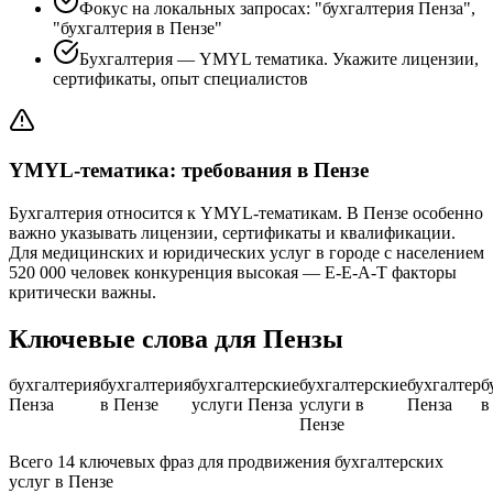
Фокус на локальных запросах: "бухгалтерия Пенза",
"бухгалтерия в Пензе"
Бухгалтерия — YMYL тематика. Укажите лицензии,
сертификаты, опыт специалистов
YMYL-тематика: требования в Пензе
Бухгалтерия относится к YMYL-тематикам. В Пензе особенно
важно указывать лицензии, сертификаты и квалификации.
Для медицинских и юридических услуг в городе с населением
520 000 человек конкуренция высокая — E-E-A-T факторы
критически важны.
Ключевые слова для Пензы
бухгалтерия
бухгалтерия
бухгалтерские
бухгалтерские
бухгалтер
б
Пенза
в Пензе
услуги Пенза
услуги в
Пенза
в
Пензе
Всего 14 ключевых фраз для продвижения бухгалтерских
услуг в Пензе