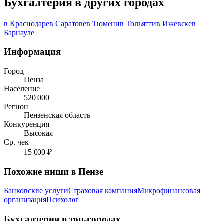
Бухгалтерия в других городах
в Краснодаре
в Саратове
в Тюмени
в Тольятти
в Ижевске
в
Барнауле
Информация
Город
Пенза
Население
520 000
Регион
Пензенская область
Конкуренция
Высокая
Ср. чек
15 000 ₽
Похожие ниши в Пензе
Банковские услуги
Страховая компания
Микрофинансовая
организация
Психолог
Бухгалтерия в топ-городах