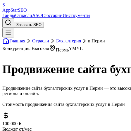
S
AppStar
SEO
Гайды
Отрасли
ASO
Глоссарий
Инструменты
Заказать SEO
Главная
Отрасли
Бухгалтерия
в Перми
Конкуренция: Высокая
YMYL
Пермь
Продвижение сайта бухг
Продвижение сайта бухгалтерских услуг в Перми — это высокая
региона и онлайн.
Стоимость продвижения сайта бухгалтерских услуг в Перми — 
100 000 ₽
Бюджет от/мес