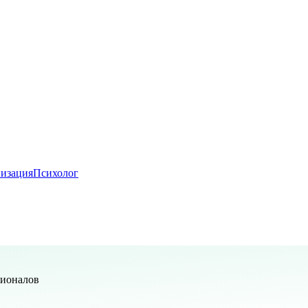
изация
Психолог
сионалов