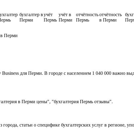
ухгалтер
бухгалтер в
учёт
учёт в
отчётность
отчётность
бух
Пермь
Перми
Пермь
Перми
Пермь
в Перми
Пер
 в Перми
usiness для Перми. В городе с населением 1 040 000 важно выд
галтерия в Перми цены", "бухгалтерия Пермь отзывы".
з города, статьи о специфике бухгалтерских услуг в регионе, у