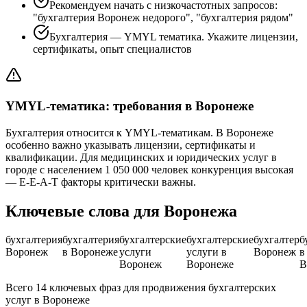
Рекомендуем начать с низкочастотных запросов:
"бухгалтерия Воронеж недорого", "бухгалтерия рядом"
Бухгалтерия — YMYL тематика. Укажите лицензии,
сертификаты, опыт специалистов
YMYL-тематика: требования в Воронеже
Бухгалтерия относится к YMYL-тематикам. В Воронеже
особенно важно указывать лицензии, сертификаты и
квалификации. Для медицинских и юридических услуг в
городе с населением 1 050 000 человек конкуренция высокая
— E-E-A-T факторы критически важны.
Ключевые слова для Воронежа
бухгалтерия
бухгалтерия
бухгалтерские
бухгалтерские
бухгалтер
б
Воронеж
в Воронеже
услуги
услуги в
Воронеж
в
Воронеж
Воронеже
В
Всего 14 ключевых фраз для продвижения бухгалтерских
услуг в Воронеже