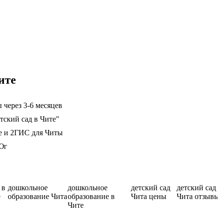
ите
 через 3-6 месяцев
тский сад в Чите"
е и 2ГИС для Читы
Юг
 в
дошкольное
дошкольное
детский сад
детский сад
е
образование Чита
образование в
Чита цены
Чита отзыв
Чите