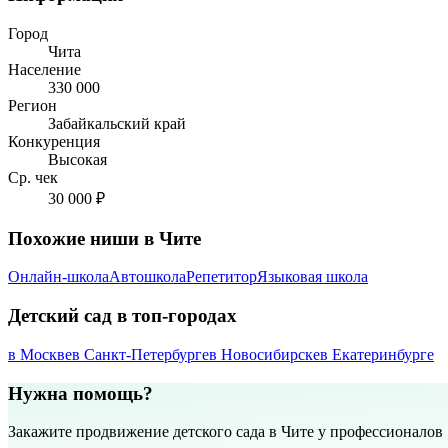
Город
Чита
Население
330 000
Регион
Забайкальский край
Конкуренция
Высокая
Ср. чек
30 000 ₽
Похожие ниши в Чите
Онлайн-школа
Автошкола
Репетитор
Языковая школа
Детский сад в топ-городах
в Москве
в Санкт-Петербурге
в Новосибирске
в Екатеринбурге
Нужна помощь?
Закажите продвижение детского сада в Чите у профессионалов