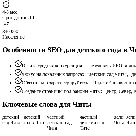
4-8 мес
Срок до топ-10
330 000
Население
Особенности SEO для детского сада в Ч
В Чите средняя конкуренция — результаты SEO видны
Фокус на локальных запросах: "детский сад Чита", "де
Обязательно зарегистрируйтесь в Яндекс.Справочник
Создайте страницы под районы Читы: Центр, Север, 
Ключевые слова для Читы
детский
детский
частный
частный
ясли
ясли
сад Чита
сад в Чите
детский сад
детский сад в
Чита
Чит
Чита
Чите