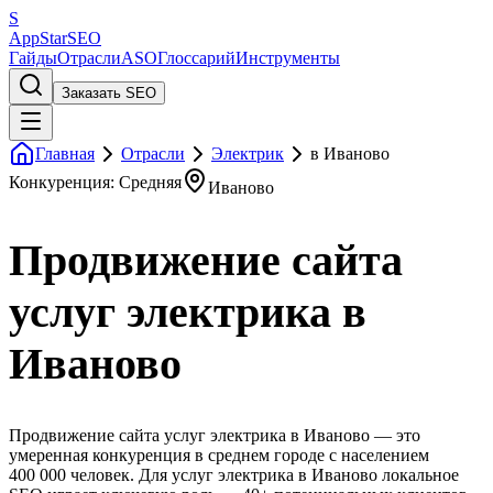
S
AppStar
SEO
Гайды
Отрасли
ASO
Глоссарий
Инструменты
Заказать SEO
Главная
Отрасли
Электрик
в Иваново
Конкуренция: Средняя
Иваново
Продвижение сайта
услуг электрика в
Иваново
Продвижение сайта услуг электрика в Иваново — это
умеренная конкуренция в среднем городе с населением
400 000 человек. Для услуг электрика в Иваново локальное