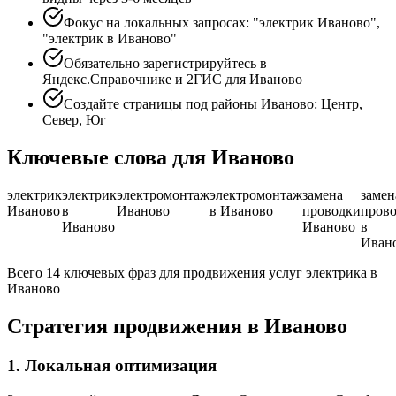
Фокус на локальных запросах: "электрик Иваново",
"электрик в Иваново"
Обязательно зарегистрируйтесь в
Яндекс.Справочнике и 2ГИС для Иваново
Создайте страницы под районы Иваново: Центр,
Север, Юг
Ключевые слова для Иваново
электрик
электрик
электромонтаж
электромонтаж
замена
замен
Иваново
в
Иваново
в Иваново
проводки
пров
Иваново
Иваново
в
Иван
Всего 14 ключевых фраз для продвижения услуг электрика в
Иваново
Стратегия продвижения в Иваново
1. Локальная оптимизация