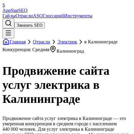
S
AppStar
SEO
Гайды
Отрасли
ASO
Глоссарий
Инструменты
Заказать SEO
Главная
Отрасли
Электрик
в Калининграде
Конкуренция: Средняя
Калининград
Продвижение сайта
услуг электрика в
Калининграде
Продвижение сайта услуг электрика в Калининграде — это
умеренная конкуренция в среднем городе с населением
440 000 человек. Для услуг электрика в Калининграде