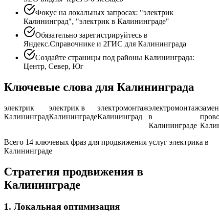
Фокус на локальных запросах: "электрик
Калининград", "электрик в Калининграде"
Обязательно зарегистрируйтесь в
Яндекс.Справочнике и 2ГИС для Калининграда
Создайте страницы под районы Калининграда:
Центр, Север, Юг
Ключевые слова для Калининграда
электрик
электрик в
электромонтаж
электромонтаж
замен
Калининград
Калининграде
Калининград
в
пров
Калининграде
Кали
Всего 14 ключевых фраз для продвижения услуг электрика в
Калининграде
Стратегия продвижения в
Калининграде
1. Локальная оптимизация