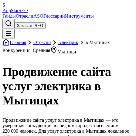
S
AppStar
SEO
Гайды
Отрасли
ASO
Глоссарий
Инструменты
Заказать SEO
Главная
Отрасли
Электрик
в Мытищах
Конкуренция: Средняя
Мытищи
Продвижение сайта
услуг электрика в
Мытищах
Продвижение сайта услуг электрика в Мытищах — это
умеренная конкуренция в среднем городе с населением
220 000 человек. Для услуг электрика в Мытищах локальное