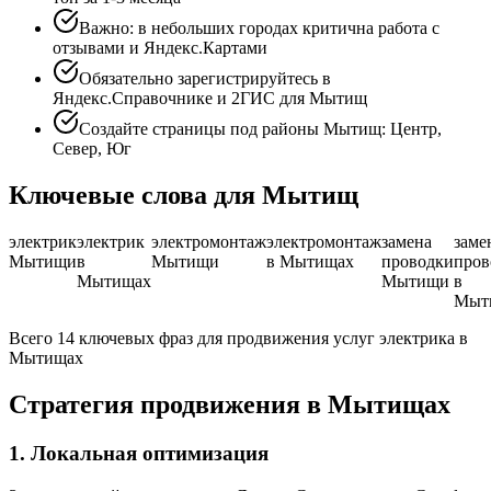
Важно: в небольших городах критична работа с
отзывами и Яндекс.Картами
Обязательно зарегистрируйтесь в
Яндекс.Справочнике и 2ГИС для Мытищ
Создайте страницы под районы Мытищ: Центр,
Север, Юг
Ключевые слова для Мытищ
электрик
электрик
электромонтаж
электромонтаж
замена
заме
Мытищи
в
Мытищи
в Мытищах
проводки
пров
Мытищах
Мытищи
в
Мыт
Всего 14 ключевых фраз для продвижения услуг электрика в
Мытищах
Стратегия продвижения в Мытищах
1. Локальная оптимизация