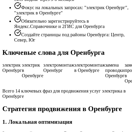
Фокус на локальных запросах: "электрик Оренбург",
"электрик в Оренбурге"
Обязательно зарегистрируйтесь в
Яндекс.Справочнике и 2ГИС для Оренбурга
Создайте страницы под районы Оренбурга: Центр,
Север, Юг
Ключевые слова для Оренбурга
электрик
электрик
электромонтаж
электромонтаж
замена
зам
Оренбург
в
Оренбург
в Оренбурге
проводки
про
Оренбурге
Оренбург
в
Оре
Всего 14 ключевых фраз для продвижения услуг электрика в
Оренбурге
Стратегия продвижения в Оренбурге
1. Локальная оптимизация