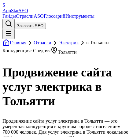
S
AppStar
SEO
Гайды
Отрасли
ASO
Глоссарий
Инструменты
Заказать SEO
Главная
Отрасли
Электрик
в Тольятти
Конкуренция: Средняя
Тольятти
Продвижение сайта
услуг электрика в
Тольятти
Продвижение сайта услуг электрика в Тольятти — это
умеренная конкуренция в крупном городе с населением
700 000 человек. Для услуг электрика в Тольятти локальное