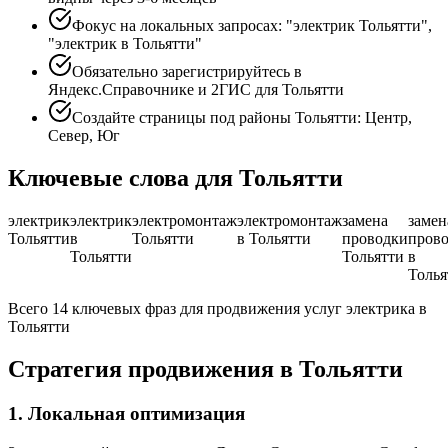
Фокус на локальных запросах: "электрик Тольятти",
"электрик в Тольятти"
Обязательно зарегистрируйтесь в
Яндекс.Справочнике и 2ГИС для Тольятти
Создайте страницы под районы Тольятти: Центр,
Север, Юг
Ключевые слова для Тольятти
электрик
электрик
электромонтаж
электромонтаж
замена
замен
Тольятти
в
Тольятти
в Тольятти
проводки
пров
Тольятти
Тольятти
в
Толья
Всего 14 ключевых фраз для продвижения услуг электрика в
Тольятти
Стратегия продвижения в Тольятти
1. Локальная оптимизация