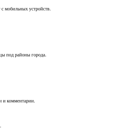
 с мобильных устройств.
ицы под районы города.
и и комментарии.
.