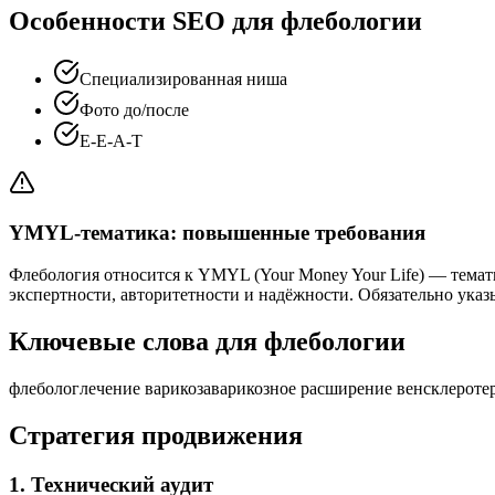
Особенности SEO для флебологии
Специализированная ниша
Фото до/после
E-E-A-T
YMYL-тематика: повышенные требования
Флебология относится к YMYL (Your Money Your Life) — тема
экспертности, авторитетности и надёжности. Обязательно ука
Ключевые слова для флебологии
флеболог
лечение варикоза
варикозное расширение вен
склероте
Стратегия продвижения
1. Технический аудит