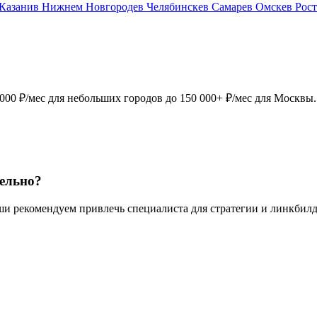
 Казани
в Нижнем Новгороде
в Челябинске
в Самаре
в Омске
в Рос
000 ₽/мес для небольших городов до 150 000+ ₽/мес для Москвы. 
тельно?
иши рекомендуем привлечь специалиста для стратегии и линкбилд