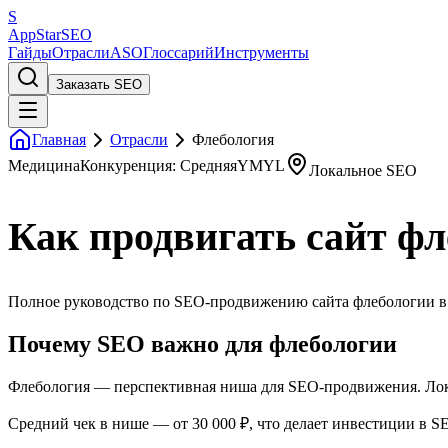
S
AppStar
SEO
Гайды
Отрасли
ASO
Глоссарий
Инструменты
Заказать SEO
Главная
Отрасли
Флебология
Медицина
Конкуренция: Средняя
YMYL
Локальное SEO
Как продвигать сайт фл
Полное руководство по SEO-продвижению сайта флебологии в Я
Почему SEO важно для флебологии
Флебология — перспективная ниша для SEO-продвижения. Лока
Средний чек в нише — от 30 000 ₽, что делает инвестиции в 