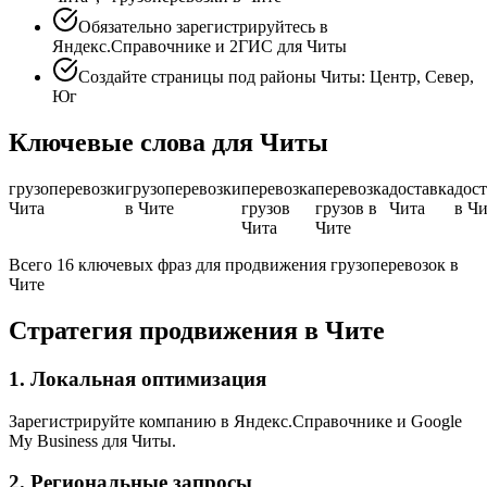
Обязательно зарегистрируйтесь в
Яндекс.Справочнике и 2ГИС для Читы
Создайте страницы под районы Читы: Центр, Север,
Юг
Ключевые слова для Читы
грузоперевозки
грузоперевозки
перевозка
перевозка
доставка
дост
Чита
в Чите
грузов
грузов в
Чита
в Чи
Чита
Чите
Всего 16 ключевых фраз для продвижения грузоперевозок в
Чите
Стратегия продвижения в Чите
1. Локальная оптимизация
Зарегистрируйте компанию в Яндекс.Справочнике и Google
My Business для Читы.
2. Региональные запросы