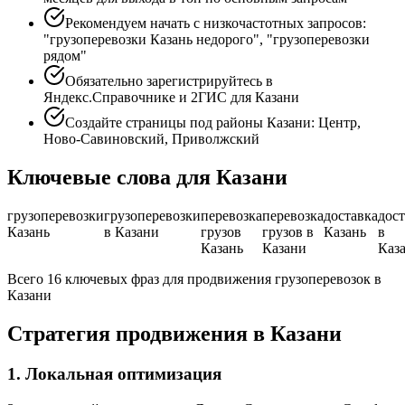
Рекомендуем начать с низкочастотных запросов:
"грузоперевозки Казань недорого", "грузоперевозки
рядом"
Обязательно зарегистрируйтесь в
Яндекс.Справочнике и 2ГИС для Казани
Создайте страницы под районы Казани: Центр,
Ново-Савиновский, Приволжский
Ключевые слова для Казани
грузоперевозки
грузоперевозки
перевозка
перевозка
доставка
дост
Казань
в Казани
грузов
грузов в
Казань
в
Казань
Казани
Каз
Всего 16 ключевых фраз для продвижения грузоперевозок в
Казани
Стратегия продвижения в Казани
1. Локальная оптимизация