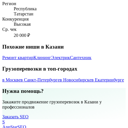
Регион
Республика
Татарстан
Конкуренция
Высокая
Ср. чек
20 000 ₽
Похожие ниши в Казани
Ремонт квартир
Клининг
Электрик
Сантехник
Грузоперевозки в топ-городах
в Москве
в Санкт-Петербурге
в Новосибирске
в Екатеринбурге
Нужна помощь?
Закажите продвижение грузоперевозок в Казани у
профессионалов
Заказать SEO
S
AppStar
SEO