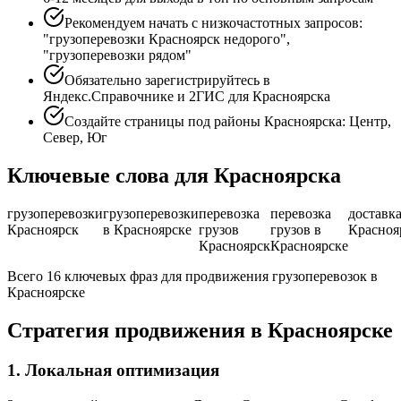
Рекомендуем начать с низкочастотных запросов:
"грузоперевозки Красноярск недорого",
"грузоперевозки рядом"
Обязательно зарегистрируйтесь в
Яндекс.Справочнике и 2ГИС для Красноярска
Создайте страницы под районы Красноярска: Центр,
Север, Юг
Ключевые слова для Красноярска
грузоперевозки
грузоперевозки
перевозка
перевозка
доставк
Красноярск
в Красноярске
грузов
грузов в
Красноя
Красноярск
Красноярске
Всего 16 ключевых фраз для продвижения грузоперевозок в
Красноярске
Стратегия продвижения в Красноярске
1. Локальная оптимизация