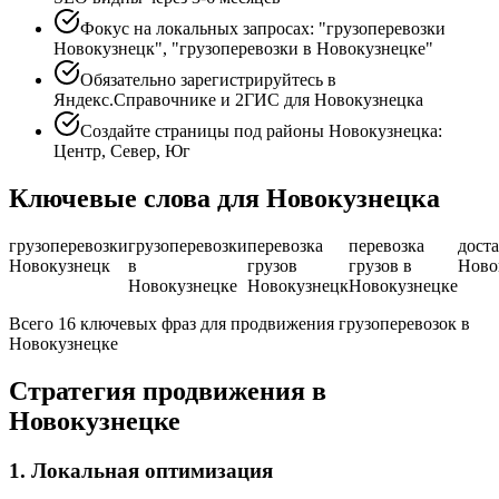
Фокус на локальных запросах: "грузоперевозки
Новокузнецк", "грузоперевозки в Новокузнецке"
Обязательно зарегистрируйтесь в
Яндекс.Справочнике и 2ГИС для Новокузнецка
Создайте страницы под районы Новокузнецка:
Центр, Север, Юг
Ключевые слова для Новокузнецка
грузоперевозки
грузоперевозки
перевозка
перевозка
дост
Новокузнецк
в
грузов
грузов в
Ново
Новокузнецке
Новокузнецк
Новокузнецке
Всего 16 ключевых фраз для продвижения грузоперевозок в
Новокузнецке
Стратегия продвижения в
Новокузнецке
1. Локальная оптимизация