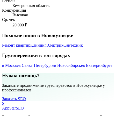
Регион
Кемеровская область
Конкуренция
Высокая
Ср. чек
20 000 ₽
Похожие ниши в Новокузнецке
Ремонт квартир
Клининг
Электрик
Сантехник
Грузоперевозки в топ-городах
в Москве
в Санкт-Петербурге
в Новосибирске
в Екатеринбурге
Нужна помощь?
Закажите продвижение грузоперевозок в Новокузнецке у
профессионалов
Заказать SEO
S
AppStar
SEO