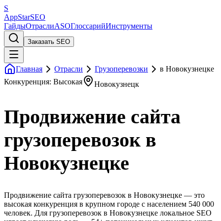
S
AppStar
SEO
Гайды
Отрасли
ASO
Глоссарий
Инструменты
Заказать SEO
Главная
Отрасли
Грузоперевозки
в Новокузнецке
Конкуренция: Высокая
Новокузнецк
Продвижение сайта
грузоперевозок в
Новокузнецке
Продвижение сайта грузоперевозок в Новокузнецке — это
высокая конкуренция в крупном городе с населением 540 000
человек. Для грузоперевозок в Новокузнецке локальное SEO