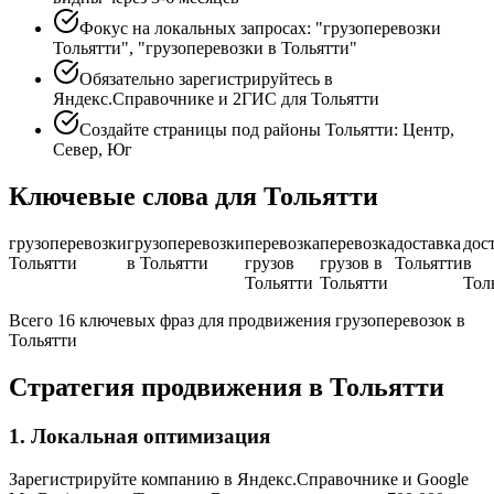
Фокус на локальных запросах: "грузоперевозки
Тольятти", "грузоперевозки в Тольятти"
Обязательно зарегистрируйтесь в
Яндекс.Справочнике и 2ГИС для Тольятти
Создайте страницы под районы Тольятти: Центр,
Север, Юг
Ключевые слова для Тольятти
грузоперевозки
грузоперевозки
перевозка
перевозка
доставка
дос
Тольятти
в Тольятти
грузов
грузов в
Тольятти
в
Тольятти
Тольятти
Тол
Всего 16 ключевых фраз для продвижения грузоперевозок в
Тольятти
Стратегия продвижения в Тольятти
1. Локальная оптимизация
Зарегистрируйте компанию в Яндекс.Справочнике и Google