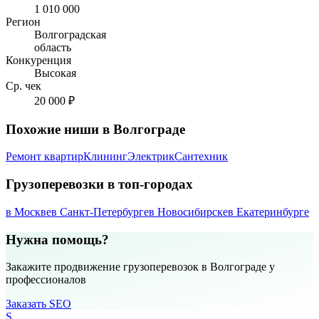
1 010 000
Регион
Волгоградская
область
Конкуренция
Высокая
Ср. чек
20 000 ₽
Похожие ниши в Волгограде
Ремонт квартир
Клининг
Электрик
Сантехник
Грузоперевозки в топ-городах
в Москве
в Санкт-Петербурге
в Новосибирске
в Екатеринбурге
Нужна помощь?
Закажите продвижение грузоперевозок в Волгограде у
профессионалов
Заказать SEO
S