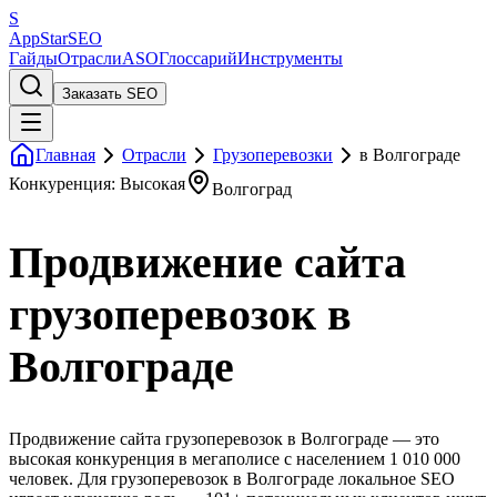
S
AppStar
SEO
Гайды
Отрасли
ASO
Глоссарий
Инструменты
Заказать SEO
Главная
Отрасли
Грузоперевозки
в Волгограде
Конкуренция: Высокая
Волгоград
Продвижение сайта
грузоперевозок в
Волгограде
Продвижение сайта грузоперевозок в Волгограде — это
высокая конкуренция в мегаполисе с населением 1 010 000
человек. Для грузоперевозок в Волгограде локальное SEO