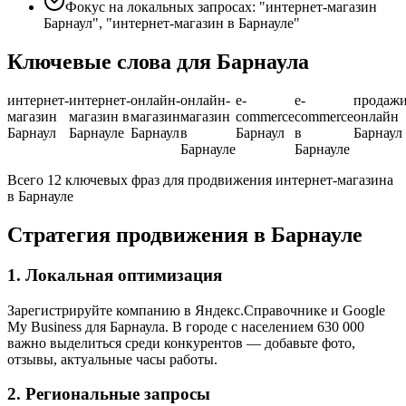
Фокус на локальных запросах: "интернет-магазин
Барнаул", "интернет-магазин в Барнауле"
Ключевые слова для Барнаула
интернет-
интернет-
онлайн-
онлайн-
e-
e-
продаж
магазин
магазин в
магазин
магазин
commerce
commerce
онлайн
Барнаул
Барнауле
Барнаул
в
Барнаул
в
Барнаул
Барнауле
Барнауле
Всего 12 ключевых фраз для продвижения интернет-магазина
в Барнауле
Стратегия продвижения в Барнауле
1. Локальная оптимизация
Зарегистрируйте компанию в Яндекс.Справочнике и Google
My Business для Барнаула. В городе с населением 630 000
важно выделиться среди конкурентов — добавьте фото,
отзывы, актуальные часы работы.
2. Региональные запросы