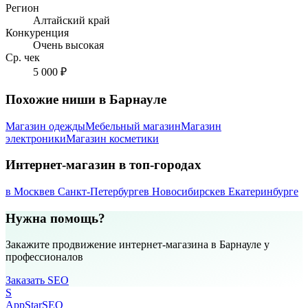
Регион
Алтайский край
Конкуренция
Очень высокая
Ср. чек
5 000 ₽
Похожие ниши в Барнауле
Магазин одежды
Мебельный магазин
Магазин
электроники
Магазин косметики
Интернет-магазин в топ-городах
в Москве
в Санкт-Петербурге
в Новосибирске
в Екатеринбурге
Нужна помощь?
Закажите продвижение интернет-магазина в Барнауле у
профессионалов
Заказать SEO
S
AppStar
SEO