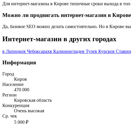
Для интернет-магазина в Кирове типичные сроки выхода в топ-1
Можно ли продвигать интернет-магазин в Кирове
Да, базовое SEO можно делать самостоятельно. Но в Кирове в
Интернет-магазин в других городах
в Липецке
в Чебоксарах
в Калининграде
в Туле
в Курске
в Ставро
Информация
Город
Киров
Население
470 000
Регион
Кировская область
Конкуренция
Очень высокая
Ср. чек
5 000 ₽