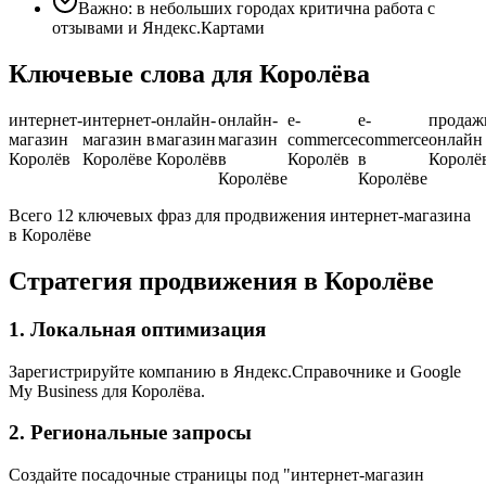
Важно: в небольших городах критична работа с
отзывами и Яндекс.Картами
Ключевые слова для Королёва
интернет-
интернет-
онлайн-
онлайн-
e-
e-
продаж
магазин
магазин в
магазин
магазин
commerce
commerce
онлайн
Королёв
Королёве
Королёв
в
Королёв
в
Королё
Королёве
Королёве
Всего 12 ключевых фраз для продвижения интернет-магазина
в Королёве
Стратегия продвижения в Королёве
1. Локальная оптимизация
Зарегистрируйте компанию в Яндекс.Справочнике и Google
My Business для Королёва.
2. Региональные запросы
Создайте посадочные страницы под "интернет-магазин